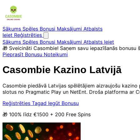
Sākums
Spēles
Bonusi
Maksājumi
Atbalsts
Ieiet
Reģistrēties
Sākums
Spēles
Bonusi
Maksājumi
Atbalsts
Ieiet
🎁 Sveicināti Casombie! Saņem savu iepazīšanās bonusu š
Pieprasīt Bonusu
Noteikumi
Casombie Kazino Latvijā
Casombie piedāvā Latvijas spēlētājiem aizraujošu kazino 
slotus no Pragmatic Play un NetEnt. Droša platforma ar Cu
Reģistrēties Tagad
Iegūt Bonusu
🎁 100% līdz €1500 + 200 Free Spins