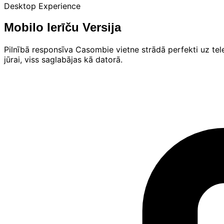
Desktop Experience
Mobilo Ierīču Versija
Pilnībā responsīva Casombie vietne strādā perfekti uz tele
jūrai, viss saglabājas kā datorā.